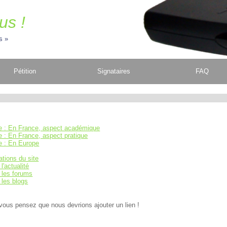
us !
s
Pétition
Signataires
FAQ
e : En France, aspect académique
 : En France, aspect pratique
e : En Europe
sations du site
l'actualité
 les forums
 les blogs
vous pensez que nous devrions ajouter un lien !