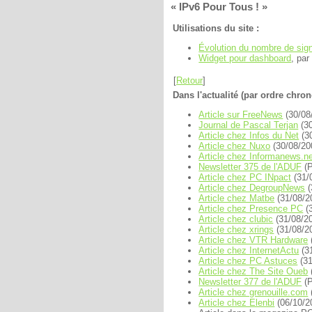
IPv6 Pour Tous !
Utilisations du site :
Évolution du nombre de sig
Widget pour dashboard
, pa
[
Retour
]
Dans l'actualité (par ordre chron
Article sur FreeNews
(30/08
Journal de Pascal Terjan
(30
Article chez Infos du Net
(3
Article chez Nuxo
(30/08/20
Article chez Informanews.n
Newsletter 375 de l'ADUF
(P
Article chez PC INpact
(31/
Article chez DegroupNews
(
Article chez Matbe
(31/08/2
Article chez Presence PC
(3
Article chez clubic
(31/08/2
Article chez xrings
(31/08/2
Article chez VTR Hardware
Article chez InternetActu
(3
Article chez PC Astuces
(31
Article chez The Site Oueb
Newsletter 377 de l'ADUF
(P
Article chez grenouille.com
Article chez Elenbi
(06/10/2