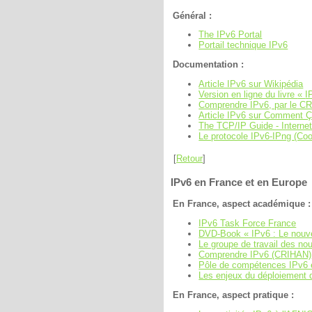
Général :
The IPv6 Portal
Portail technique IPv6
Documentation :
Article IPv6 sur Wikipédia
Version en ligne du livre
I
Comprendre IPv6, par le C
Article IPv6 sur Comment 
The TCP/IP Guide - Internet
Le protocole IPv6-IPng (Co
[
Retour
]
IPv6 en France et en Europe
En France, aspect académique :
IPv6 Task Force France
DVD-Book « IPv6 : Le nouve
Le groupe de travail des nou
Comprendre IPv6 (CRIHAN)
Pôle de compétences IPv6 
Les enjeux du déploiement 
En France, aspect pratique :