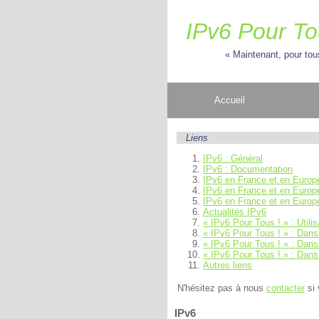
IPv6 Pour To
Maintenant, pour tou
Accueil
Liens
IPv6 : Général
IPv6 : Documentation
IPv6 en France et en Europ
IPv6 en France et en Europe
IPv6 en France et en Europ
Actualités IPv6
IPv6 Pour Tous !
: Utili
IPv6 Pour Tous !
: Dans 
IPv6 Pour Tous !
: Dans
IPv6 Pour Tous !
: Dans
Autres liens
N'hésitez pas à nous
contacter
si 
IPv6