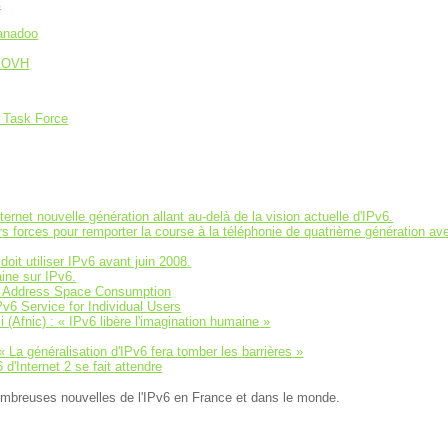
C
anadoo
z OVH
 Task Force
ernet nouvelle génération allant au-delà de la vision actuelle d'IPv6.
rs forces pour remporter la course à la téléphonie de quatrième génération av
it utiliser IPv6 avant juin 2008.
aine sur IPv6.
4 Address Space Consumption
 Service for Individual Users
 (Afnic) :
IPv6 libère l'imagination humaine
La généralisation d'IPv6 fera tomber les barrières
d'Internet 2 se fait attendre
mbreuses nouvelles de l'IPv6 en France et dans le monde.