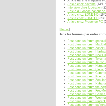
Article dans le magazine P
Article chez adverbe
(13/11
Interview chez Libération
(2
Article du Monde parlant de 
Article chez ZONE HD
(16/0
Article chez ZONE HD
(23/0
Article chez Presence PC
(2
[
Retour
]
Dans les forums (par ordre chro
Post dans un forum grenoui
Post dans un forum MacBido
Post dans un forum ZoneHD
Post dans un forum Hardwar
Post dans un forum New D
Post dans un forum Telech
Post dans un forum Jeux2F
Post dans un forum Netgea
Post dans un forum Clubic
(
Post dans un forum Comme
Post dans un forum Koerus
Post dans un forum Zebulon
Post dans un forum Ratiat
Post dans un forum the c@
Post dans un forum FreeM
Post dans un forum Games 
Post dans un forum Webma
Post dans un forum Ninten
Post dans un forum cafzone