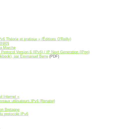
Pv6 Théorie et pratique
(Éditions O'Reilly)
RIHAN
Ça Marche
 Protocol Version 6 (IPv6) / IP Next Generation (IPng)
okbook), par Emmanuel Berre
(PDF)
l Internet »
veaux utilisateurs IPv6 (Renater)
en Bretagne
du protocole IPv6