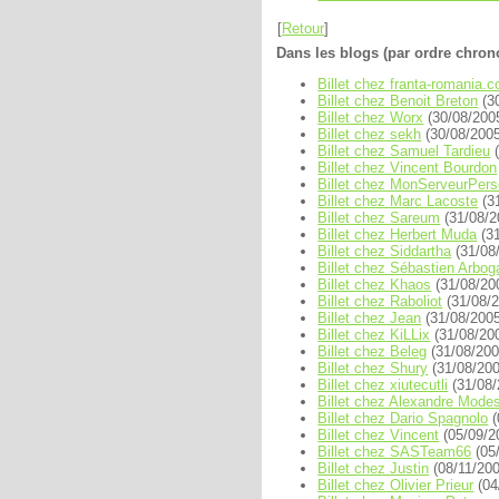
[
Retour
]
Dans les blogs (par ordre chron
Billet chez franta-romania.
Billet chez Benoit Breton
(3
Billet chez Worx
(30/08/200
Billet chez sekh
(30/08/2005
Billet chez Samuel Tardieu
(
Billet chez Vincent Bourdon
Billet chez MonServeurPer
Billet chez Marc Lacoste
(3
Billet chez Sareum
(31/08/2
Billet chez Herbert Muda
(31
Billet chez Siddartha
(31/08
Billet chez Sébastien Arbog
Billet chez Khaos
(31/08/20
Billet chez Raboliot
(31/08/2
Billet chez Jean
(31/08/2005
Billet chez KiLLix
(31/08/20
Billet chez Beleg
(31/08/200
Billet chez Shury
(31/08/200
Billet chez xiutecutli
(31/08/
Billet chez Alexandre Mode
Billet chez Dario Spagnolo
(
Billet chez Vincent
(05/09/2
Billet chez SASTeam66
(05
Billet chez Justin
(08/11/200
Billet chez Olivier Prieur
(04