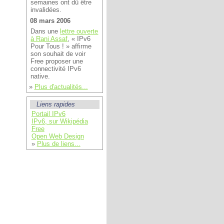
semaines ont dû être
invalidées.
08 mars 2006
Dans une
lettre ouverte
à Rani Assaf
,
IPv6
Pour Tous !
affirme
son souhait de voir
Free proposer une
connectivité IPv6
native.
»
Plus d'actualités...
Liens rapides
Portail IPv6
IPv6, sur Wikipédia
Free
Open Web Design
»
Plus de liens...