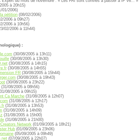
C Expert du mois de novembre :
Les FAI sont conviés à passer à IP v6...
/2005 à 20h15)
1/01/2006)
la pétition
(08/02/2006)
2/2006 à 09h27)
2/2006 à 10h56)
3/02/2006 à 11h44)
nologique) :
lle.com
(30/08/2005 à 13h11)
uille
(30/08/2005 à 13h30)
.net
(30/08/2005 à 14h15)
e.fr
(30/08/2005 à 14h55)
imension FR
(30/08/2005 à 15h44)
arger.com
(30/08/2005 à 19h43)
oot
(30/08/2005 à 23h22)
r
(31/08/2005 à 08h56)
31/08/2005 à 09h15)
nt Ça Marche
(31/08/2005 à 12h07)
.com
(31/08/2005 à 12h17)
.fr
(31/08/2005 à 13h53)
um
(31/08/2005 à 14h09)
tz
(31/08/2005 à 15h00)
ode
(31/08/2005 à 21h00)
Creators Network
(01/09/2005 à 18h21)
ster Hub
(01/09/2005 à 23h06)
Domaine
(05/09/2005 à 09h49)
.net
(07/09/2005 à 22h07)