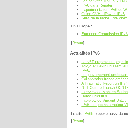
Les activités IPv6 à l'AFNI
IPv6 dans Renater
Expérimentation IPv6 de W
Guide OVH : IPv4 et IPv6
Suivi de la tâche IPv6 che
En Europe :
European Commission IPv6
[
Retour
]
Actualités IPv6
La NSF propose un projet Int
Tokyo et Pékin unissent leu
IPv6.
Le gouvernement américain do
Collaboration franco-améric
A Pragmatic Report on IPv
NTT Com to Launch OCN IPv6
Interview de Mohsen Souissi
Homo ubiquitus
Interview de Vincent Untz :
IPv6 : le prochain moteur V6 
Le site
IPv6fr
propose aussi de no
[
Retour
]